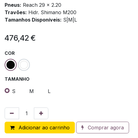
Pneus:
Reach 29 x 2.20
Travões:
Hidr. Shimano M200
Tamanhos Disponíveis:
S|M|L
476,42
€
COR
TAMANHO
S
M
L
Adicionar ao carrinho
Comprar agora