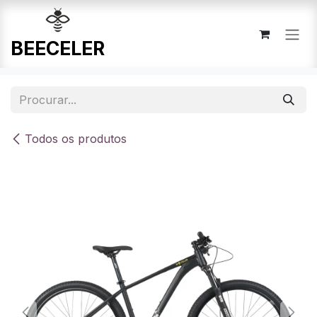
Pular para o conteúdo
Todos os produtos