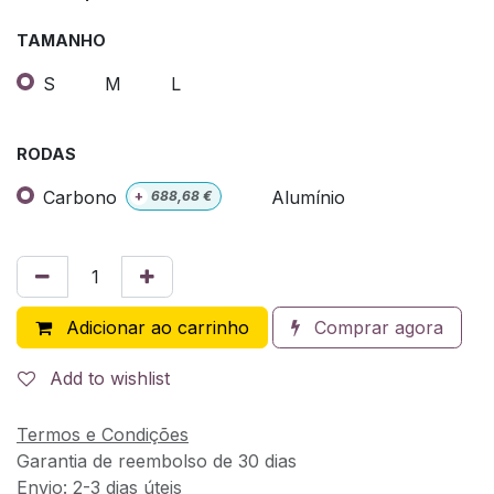
TAMANHO
S
M
L
RODAS
Carbono
Alumínio
+
688,68
€
Adicionar ao carrinho
Comprar agora
Add to wishlist
Termos e Condições
Garantia de reembolso de 30 dias
Envio: 2-3 dias úteis