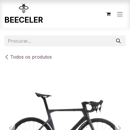
Pular para o conteúdo
Todos os produtos