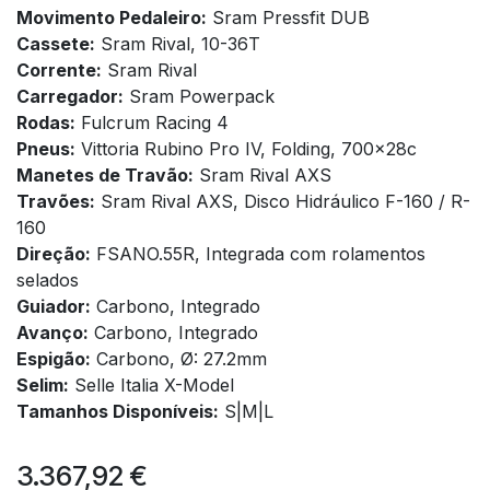
Movimento Pedaleiro:
Sram Pressfit DUB
Cassete:
Sram Rival, 10-36T
Corrente:
Sram Rival
Carregador:
Sram Powerpack
Rodas:
Fulcrum Racing 4
Pneus:
Vittoria Rubino Pro IV, Folding, 700x28c
Manetes de Travão:
Sram Rival AXS
Travões:
Sram Rival AXS, Disco Hidráulico F-160 / R-
160
Direção:
FSANO.55R, Integrada com rolamentos
selados
Guiador:
Carbono, Integrado
Avanço:
Carbono, Integrado
Espigão:
Carbono, Ø: 27.2mm
Selim:
Selle Italia X-Model
Tamanhos Disponíveis:
S|M|L
3.367,92
€