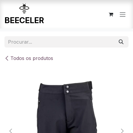
Pular para o conteúdo
Todos os produtos