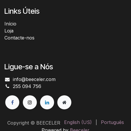
Links Úteis
Início​
Loja
Contacte-nos
Ligue-se a Nós
info@beeceler.com
255 094 756
English (US)
|
Português
Copyright © BEECELER
Powered by
Beeceler