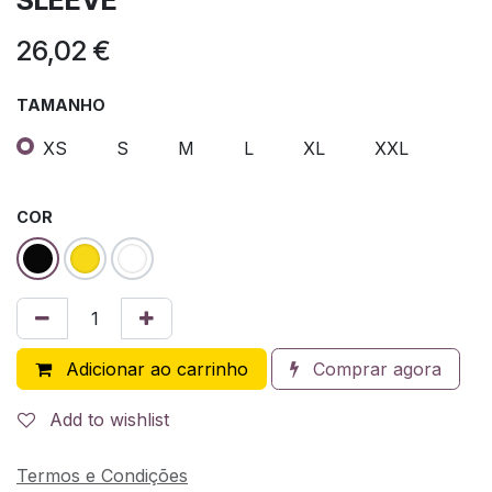
26,02
€
TAMANHO
XS
S
M
L
XL
XXL
COR
Adicionar ao carrinho
Comprar agora
Add to wishlist
Termos e Condições