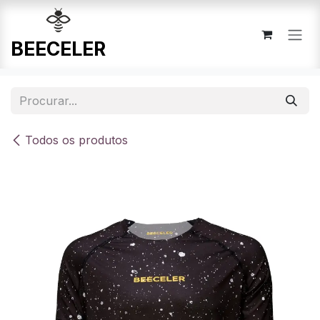
Pular para o conteúdo
Todos os produtos