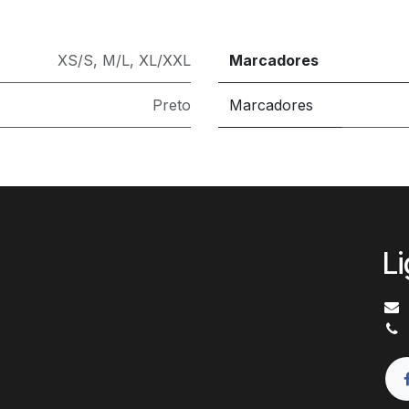
XS/S
,
M/L
,
XL/XXL
Marcadores
Preto
Marcadores
L