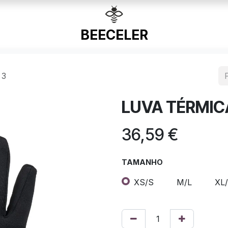
 3
LUVA TÉRMIC
36,59
€
TAMANHO
XS/S
M/L
XL