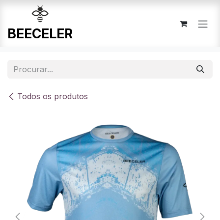
Pular para o conteúdo
Todos os produtos